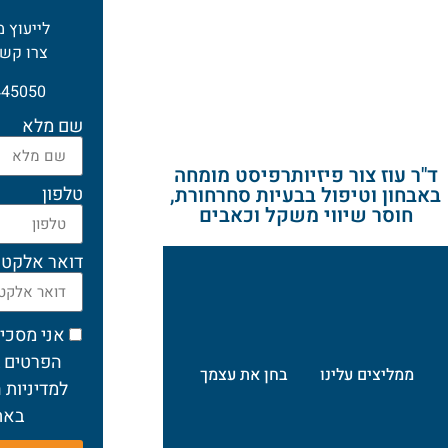
לייעוץ מ
צרו קש
445050
שם מלא
ד"ר עוז צור פיזיותרפיסט מומחה
באבחון וטיפול בבעיות סחרחורת,
טלפון
חוסר שיווי משקל וכאבים
דואר אלקטר
אני מסכי
הפרטים 
ממליצים עלינו
בחן את עצמך
למדיניות 
באת