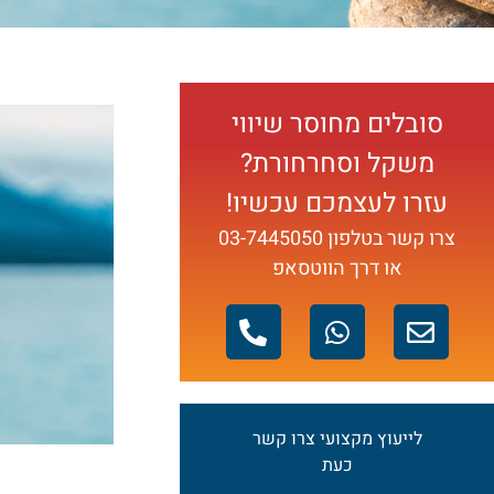
סובלים מחוסר שיווי
משקל וסחרחורת?
עזרו לעצמכם עכשיו!
צרו קשר בטלפון
03-7445050
או דרך הווטסאפ
לייעוץ מקצועי צרו קשר
כעת