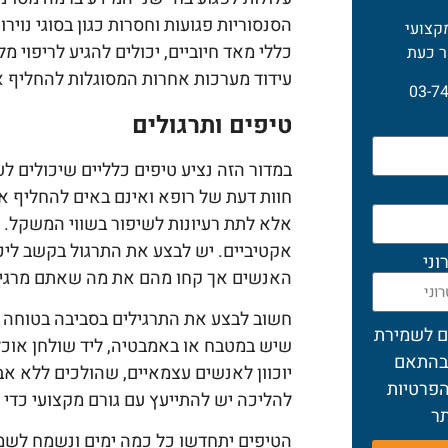
הסנסוריות פגועות וחסרות כגון בסוגי נוירו
קצועי
כללי מאד חיוביים, יכולים להגיע לריפוי מל
ר כעת
עידוד מערכות אחרות המסוגלות להחליף א
03-7
טיפים ותרגולים
במדור הזה נציע טיפים כלליים שיכולים ל
חוות דעת של רופא ואינם באים להחליף א
אלא לתת רעיונות לשיפור בשווי המשקל. ה
אקטיביים. יש לבצע את התרגול בקשב ליכ
וני
האנשים אך קחו מהם את מה שאתם מרגיש
חשוב לבצע את התרגילים בסביבה בטוחה ע
ם לשמירת
שיש במטבח או באמבטיה, ליד שולחן אוכל י
בהתאם
יוכוון לאנשים עצמאיים, שהולכים ללא אביז
הפרטיות
להליכה יש להתייעץ עם גורם מקצועי כדי
ר
הטיפים יתחדשו כל כמה ימים ונשמח לשמו