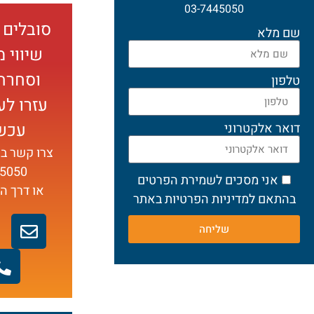
03-7445050
סובלים 
שם מלא
שיווי 
וסחרח
טלפון
עזרו ל
עכשי
דואר אלקטרוני
צרו קשר ב
5050
אני מסכים לשמירת הפרטים
או דרך ה
בהתאם למדיניות הפרטיות באתר
שליחה