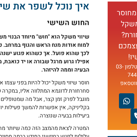
איך נוכל לשפר את שי
מחוסר
החוש השישי
משקל
ורת?
שיווי משקל ה­וא "חוש" מיוחד הבנוי 
עצמכם
למוח אודות מנח הראש והגוף במרחב. כ
לכך שהוא פועל. אך כשהוא פגוע ישנה
ו!
אפילו גרוע מרגל שבורה או יד כואבת, מ
טלפון
03-
הבעיה וממה להיזהר.
744
חוסר שיווי משקל יכול להיות בפני עצמו או
ווטסאפ
סחרחורת לדוגמא המתלווה אליו, במקרה ש
מוגבל לפרק זמן קצר, אבל מה שמטופלים 
בקליניקה, אין אפשרות להמשך פעילות יומ
ביעילות בבעיה שנוצרה.
המטרה לצאת מהמצב הזה כמה שיותר מהר,
עלולות לפגוע בחיישני המידע ברמה מסו