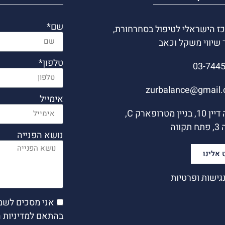
שם*
ז הישראלי לטיפול בסחרחורת,
 שיווי משקל וכאב
טלפון*
03-744
zurbalance@gmail
אימייל
משה דיין 10, בניין מטרופארק C,
קווה
נושא הפנייה
 אלינו
גישות ופרטיות
אני מסכים לשמ
בהתאם למדיניות 