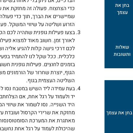
הברכיים, אם ניתן בלי לאחוז בשיש וא
בחן את
כדי הצחצוח. פעולה זה מחזקת את שר
עצמך
שמיישרים את הברך, תוך כדי פעולה
הזרוע ושליטה על שיווי המשקל. פעם
בצעו פעילות גופנית שתהיה לכם הכי
לאורך זמן. חשוב מאוד למצוא פעיל
שאלות
לכם דרכי גישה קלות להגיע אליה ו
ותשובות
כלכלית. ככל שקל לנו להתמיד בפעי
בזמנים לחוצים. פעילות גופנית חשו
הגוף, יוצרת שחרור של הורמונים מ
השליטה העצמית בגוף.
בעת עמידה ליד השיש במטבח נסו ל
יד ולעמוד על רגל אחת, אם הצלחתם 
מחזקת את שרירי הקרסול ועובדת על
בחן את עצמך
מאתגרת את המערכת הסומטוסנסורית
שהיכולת לעמוד על רגל אחת נחשב