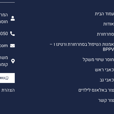
עמוד הבית
המרכ
חוסר
אודות
5050
סחרחורת
אמנות הטיפול בסחרחורת ורטיגו ו –
.com
BPPV
חוסר שיווי משקל
קומה 3, פתח ת
כאבי ראש
נווט
כאבי גב
צור באלאנס לילדים
הצהרת נ
צור קשר