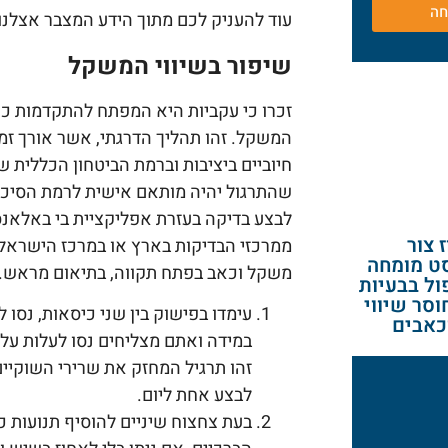
חה
עוד להעניק לכם מתוך הידע המצבר אצלנו
שיפור בשיווי המשקל
זכרו כי עקביות היא המפתח להתקדמות כא
המשקל. זהו תהליך הדרגתי, אשר אורך זמן 
חיוביים ביציבות וברמת הביטחון הכללית 
שהתרגול יהיה מותאם אישית לרמת הסיכו
ז צור
ממרכזי הבדיקות בארץ או במרכז הישראלי 
סט מומחה
משקל וכאב בפתח תקווה, בתיאום מראש.
ול בבעיות
וסר שיווי
עימדו בפישוק בין שני כיסאות, נסו 
כאבים
זהו תרגיל המחזק את שרירי השוקיים
לבצע אחת ליום.