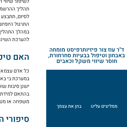
לשיפור שיווי 
תהליך ההרשמה 
לסיום, תתבצע 
התרגול היומיומ
במהלך התהליך,
להערכת השינוי, עם איש 
ד"ר עוז צור פיזיותרפיסט מומחה
האם טיפו
באבחון וטיפול בבעיות סחרחורת,
חוסר שיווי משקל וכאבים
כל אדם עצמאי 
במערכת בי בא
ישנן סיבות שונ
בהתאם למידת ה
משפחה או מטפל
ממליצים עלינו
בחן את עצמך
סיפורי הצל