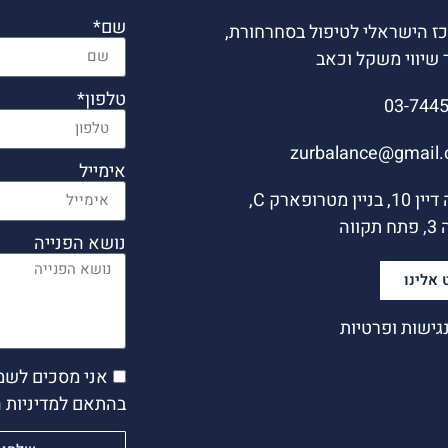
שם*
ז הישראלי לטיפול בסחרחורת,
 שיווי משקל וכאב
טלפון*
03-744
zurbalance@gmail
אימייל
משה דיין 10, בניין מטרופארק C,
קווה
נושא הפנייה
 אלינו
גישות ופרטיות
אני מסכים לשמ
בהתאם למדיניות 