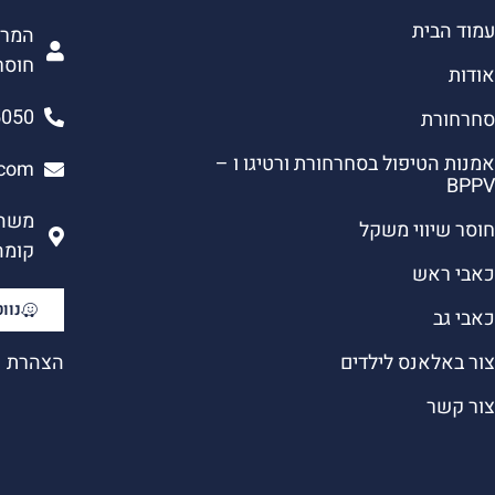
עמוד הבית
המרכ
חוסר
אודות
5050
סחרחורת
אמנות הטיפול בסחרחורת ורטיגו ו –
.com
BPPV
חוסר שיווי משקל
קומה 3, פתח ת
כאבי ראש
נווט
כאבי גב
צור באלאנס לילדים
הצהרת נ
צור קשר