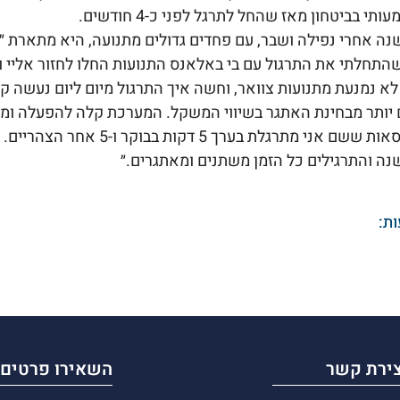
י בביטחון מאז שהחל לתרגל לפני כ-4 חודשים.
ה אחרי נפילה ושבר, עם פחדים גדולים מתנועה, היא מתארת ״
התחלתי את התרגול עם בי באלאנס התנועות החלו לחזור אליי ואנ
א נמנעת מתנועות צוואר, וחשה איך התרגול מיום ליום נעשה ק
יותר מבחינת האתגר בשיווי המשקל. המערכת קלה להפעלה ומאד
אני מתרגלת בערך 5 דקות בבוקר ו-5 אחר הצהריים. עד
שנה והתרגילים כל הזמן משתנים ומאתגרים.״
ת:
צירת קשר
השאירו פרטים 