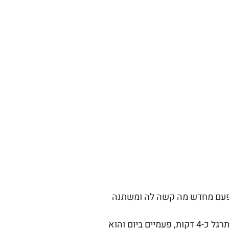
 פעם מחדש מה קשה לה ומשתנה
מרגיש עם האפליקציה שהיא קלה להפעלה, נוחה וזורמת. לוקח לו לתרגל כ-4 דקות, פעמיים ביום והוא