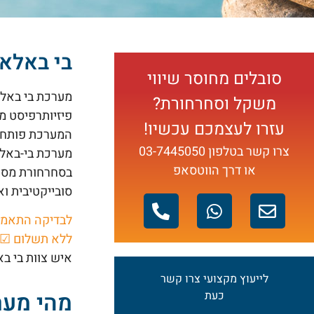
בי באלא
סובלים מחוסר שיווי
מערכת בי באלא
משקל וסחרחורת?
פיזיותרפיסט מ
עזרו לעצמכם עכשיו!
המערכת פותחה 
צרו קשר בטלפון
03-7445050
מערכת בי-באלא
או דרך הווטסאפ
בסחרחורת מסוג
סובייקטיבית וא
לבדיקה
התאמה
ללא
תשלום
☑
איש צוות בי ב
לייעוץ מקצועי צרו קשר
מהי מערכת nce
כעת