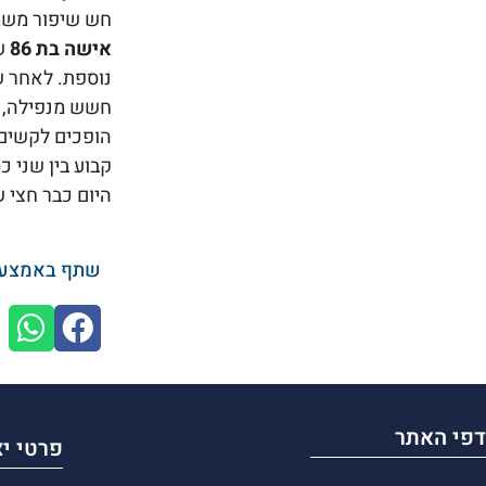
חש שיפור משמעות
אישה בת 86
שנ
נוספת. לאחר ש
חשש מנפילה, ל
הופכים לקשים 
קבוע בין שני כסאות ששם 
היום כבר חצי 
שתף באמצעו
דפי האתר
פרטי י