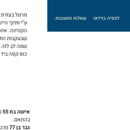
תרגול בעזרת 
לצפיה בוידאו
שאלות ותשובות
ע"י ותיקי היי
שבעקבות התרג
שמה לב לזה ב
כוס קפה ביד 
אישה בת 55
מס
בהתאם.
גבר בן 77