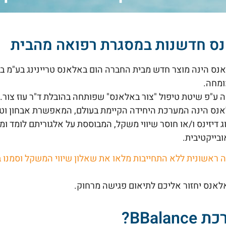
נס חדשנות במסגרת רפואה מהבית
נס הינה מוצר חדש מבית החברה הום באלאנס טריינינג בע"מ בבע
ומחה.
ע"פ שיטת טיפול "צור באלאנס" שפותחה בהובלת ד"ר עוז צור.
נס הינה המערכת היחידה הקיימת בעולם, המאפשרת אבחון וטי
 דיזינס ו/או חוסר שיווי משקל, המבוססת על אלגוריתם לומד 
ובייקטיבית.
ראשונית
ללא
התחייבות
מלאו
את
שאלון
שיווי
המשקל
וסמנו
ב
אלאנס יחזור אליכם לתיאום פגישה מרחוק.
BBala?