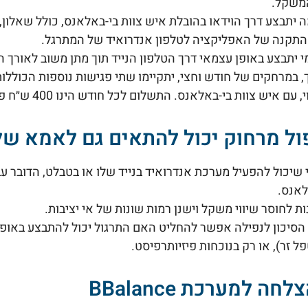
המשקל.
יתבצע דרך הוידאו בהובלת איש צוות בי-באלאנס, כולל שאלון, 
התקנה של האפליקציה לטלפון אנדרואיד של המתרגל.
י יתבצע באופן עצמאי דרך הטלפון הנייד תוך מתן משוב לאורך ה
 במרחקים של חודש וחצי, יתקיימו שתי פגישות נוספות הכוללות
צוות בי-באלאנס. התשלום לכל חודש הינו 400 ש״ח פלוס מע״מ וכולל כל הליווי הנ"ל
ל מרחוק יכול להתאים גם לאמא של
שיכול להפעיל מערכת אנדרואיד בנייד שלו או בטבלט, הדובר ע
לאנס.
ות לחוסר שיווי משקל וישנן רמות שונות של אי יציבות.
סיכון לנפילה אפשר להחליט האם התרגול יכול להתבצע באופן ע
 זר), או רק בנוכחות פיזיותרפיסט.
חה למערכת BBalance